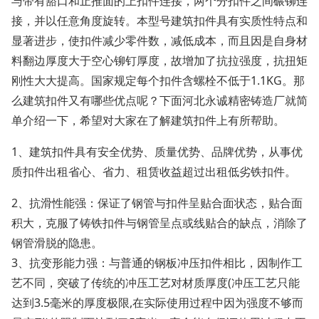
与带有豁口和止推面的上扣件连接，两个分扣件之间碾铆连
接，并以任意角度旋转。本型号建筑扣件具有实质性特点和
显著进步，使扣件减少零件数，减低成本，而且因是自身材
料翻边厚度大于空心铆钉厚度，故增加了抗拉强度，抗扭矩
刚性大大提高。国家规定每个扣件含螺栓不低于1.1KG。那
么建筑扣件又有哪些优点呢？下面河北永诚精密铸造厂就简
单介绍一下，希望对大家在了解建筑扣件上有所帮助。
1、建筑扣件具有安全优势、质量优势、品牌优势，从事优
质扣件出租省心、省力、租赁收益超过出租低劣铁扣件。
2、抗滑性能强：保证了钢管与扣件呈贴合面状态，贴合面
积大，克服了铸铁扣件与钢管呈点或线贴合的缺点，消除了
钢管滑脱的隐患。
3、抗变形能力强：与普通的钢板冲压扣件相比，因制作工
艺不同，突破了传统的冲压工艺对材质厚度(冲压工艺只能
达到3.5毫米的厚度极限,在实际使用过程中因为强度不够而