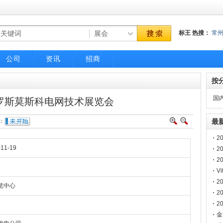
标王
热搜：
常
气动隔膜泵
BQG
公司
资讯
招商
按
国
俄罗斯莫斯科电网技术展览会
：
最
2
-11-19
展
2
智
2
V
2
览中心
月
2
会
2
春
金