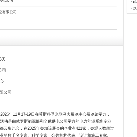
供电公司
疏
2
览有限公司
，展期3天
公司
心
限公司
2026年11月17-19日在莫斯科季米联泽夫展览中心展览馆举办，
坛。该活动是由俄罗斯能源部和全俄供电公司举办的电力能源系统专业
云集此会，在2025年参加该展会的企业有421家，参观人数超过
气行业的数千名专家、科学专家、公共机构代表、设计和施工专家。