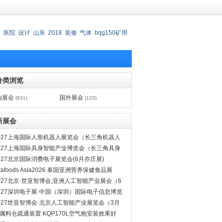
州
医院
设计
山东
2018
装修
气体
bqg150矿用
460/0.2
深圳德尚医院
分类浏览
内展会
国外展会
(831)
(123)
新展会
027上海国际人形机器人展览会（长三角机器人
）
027上海国际具身智能产业博览会（长三角具身
能展）
027北京国际消费电子展览会(6月亦庄展)
itafoods Asia2026 泰国亚洲营养保健食品展
027北京·世亚智博会,亚洲人工智能产业展会（6
亦庄展）
027深圳电子展·中国（深圳）国际电子信息博览
027世亚智博会·北京人工智能产业展览会（3月
季展）
属料仓疏通装置 KQP170L空气炮安装效果好