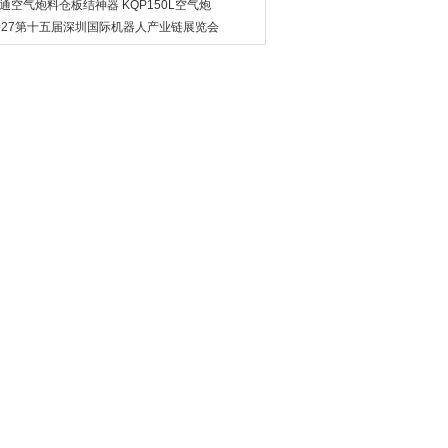
通空气炮料仓板结神器 KQP150L空气炮
027第十五届深圳国际机器人产业链展览会