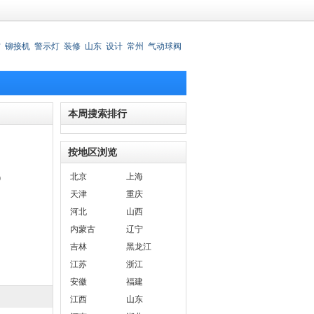
材
铆接机
警示灯
装修
山东
设计
常州
气动球阀
锈钢刀叉
本周搜索排行
按地区浏览
北京
上海
)
天津
重庆
河北
山西
内蒙古
辽宁
吉林
黑龙江
江苏
浙江
安徽
福建
江西
山东