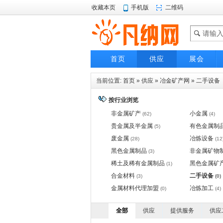
收藏本页
手机版
二维码
首页
供应
展会
当前位置:
首页
»
供应
»
冶金矿产网
»
二手设备
按行业浏览
非金属矿产
小金属
(62)
(4)
贵金属及半金属
有色金属制
(5)
废金属
冶炼设备
(28)
(12
黑色金属制品
非金属矿物
(3)
稀土及稀有金属制品
黑色金属矿
(1)
合金材料
二手设备
(3)
(0)
金属材料代理加盟
冶炼加工
(0)
(4)
全部
供应
提供服务
供应