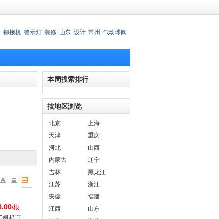
材
铆接机
警示灯
装修
山东
设计
常州
气动球阀
锈钢刀叉
本周搜索排行
按地区浏览
北京
上海
天津
重庆
河北
山西
内蒙古
辽宁
吉林
黑龙江
江苏
浙江
安徽
福建
0.00
/根
江西
山东
00根起订