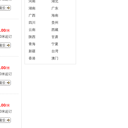
河南
湖北
湖南
广东
广西
海南
四川
贵州
云南
西藏
.00
/米
00米起订
陕西
甘肃
青海
宁夏
新疆
台湾
香港
澳门
.00
/米
00米起订
.00
/米
00米起订