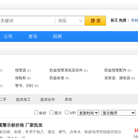
标王
热搜：
管
气动调节阀
不
公司
资讯
招商
报警器
防盗报警系统及软件
防盗报警配件
2)
(1)
(1)
(0)
保险柜
防盗标签
发射器、接收器
(0)
(0)
(6)
警号、闪灯
0)
(0)
二手
提供加工
提供合作
库存
标价
图片
VIP
光缆警示桩价格 厂家批发
1
标识桩、标桩，常用于电力、通信、燃气、自来水、铁路地埋管线路径指示
1