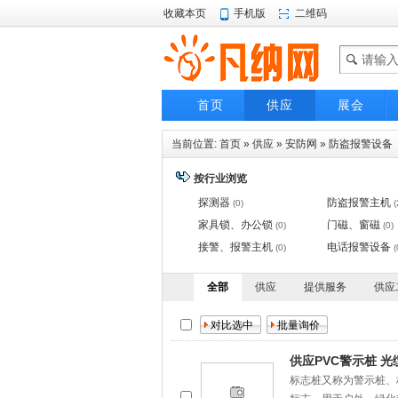
收藏本页
手机版
二维码
首页
供应
展会
当前位置:
首页
»
供应
»
安防网
»
防盗报警设备
按行业浏览
探测器
防盗报警主机
(0)
(
家具锁、办公锁
门磁、窗磁
(0)
(0)
接警、报警主机
电话报警设备
(0)
(
全部
供应
提供服务
供应
供应PVC警示桩 
标志桩又称为警示桩、