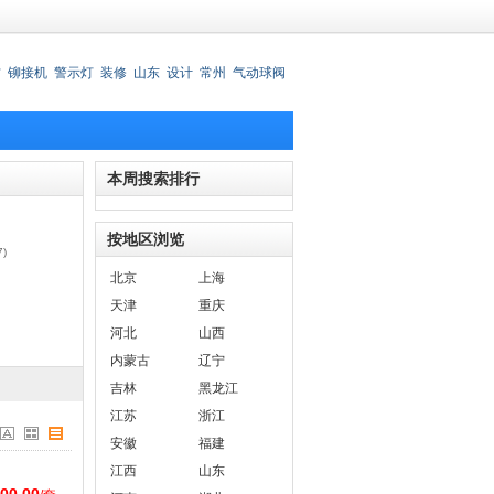
材
铆接机
警示灯
装修
山东
设计
常州
气动球阀
锈钢刀叉
本周搜索排行
按地区浏览
7)
北京
上海
天津
重庆
河北
山西
内蒙古
辽宁
吉林
黑龙江
江苏
浙江
安徽
福建
江西
山东