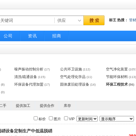
标王
热搜：
管
气动调节阀
不
公司
资讯
招商
噪声振动控制分析
公共环卫设施
空气净化装置
)
(17)
(112)
(105
清洗/疏通设备
空气处理化学品
节能环保材料
(115)
(11)
(113)
环保设备代理加盟
固体废旧处理设备
环保工程技术
(8)
(17)
(14)
(56)
(0)
二手
提供加工
提供合作
库存
标价
图片
VIP
脱硝设备定制生产中低温脱硝