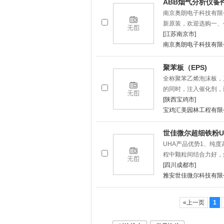
ABB烟气分析仪备件7
南京奥朗电子科技有限
新原装，欢迎选购一、
[江苏南京市]
南京奥朗电子科技有限
聚苯板（EPS)
全称聚苯乙烯泡沫板，
的同时，注入催化剂，
[陕西宝鸡市]
宝鸡汇美园林工程有限
世佳微尔超细铁粉U
UHA产品优势1、纯
程中颗粒间结合力好，
[四川成都市]
雅安世佳微尔科技有限
«上一页
1