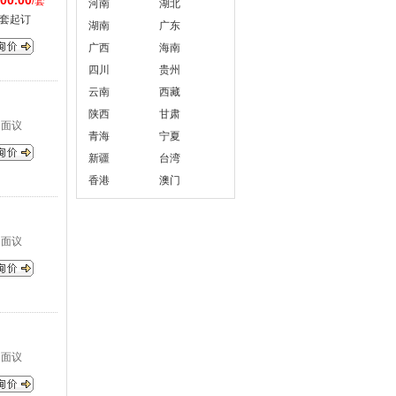
00.00
/套
河南
湖北
1套起订
湖南
广东
广西
海南
四川
贵州
云南
西藏
陕西
甘肃
面议
青海
宁夏
新疆
台湾
香港
澳门
面议
面议