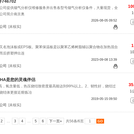
46702
10
公司提供烟气分析仪维修服务并出售各型号烟气分析仪备件，大量现货，全
公司简介南京奥
2026-08-05 09:52
公司
[未核实]
1
又名泡沫板或EPS板。聚苯保温板是以聚苯乙烯树脂辅以聚合物在加热混合
1
而后挤塑押出连
2023-09-08 13:39
公司
[未核实]
HA是您的灵魂伴侣
35
度高，氧含量低，热压烧结致密度最高能达到99%以上。2、韧性好，烧结过
1
烧结体更接近熔炼冶
2019-05-15 09:50
公司
[未核实]
2
…
3
4
…
5
6
下一页»
共56条/6页