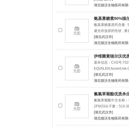
湖北猫沃生物医药有限
氨基寡糖素90%猫
氨基寡糖素原药含量 : 9
避光存放原药性状 : 
[湖北武汉市]
湖北猫沃生物医药有限
伊维菌素猫尔沃优
基本信息：CAS号:70288-
EQVALEN;Ivosint;m
[湖北武汉市]
湖北猫沃生物医药有限
氟氯苯菊酯优质杀
氟氯苯菊酯中文名称：氟氯本
2FNO3分子量：510.
[湖北武汉市]
湖北猫沃生物医药有限