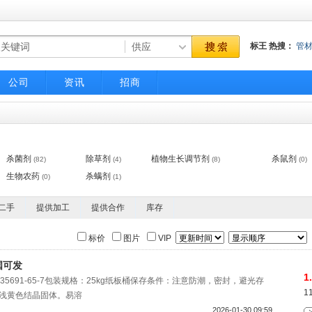
标王
热搜：
管
气动调节阀
不
公司
资讯
招商
杀菌剂
除草剂
植物生长调节剂
杀鼠剂
(82)
(4)
(8)
(0)
生物农药
杀螨剂
(0)
(1)
二手
提供加工
提供合作
库存
标价
图片
VIP
国可发
1
35691-65-7包装规格：25kg纸板桶保存条件：注意防潮，密封，避光存
1
浅黄色结晶固体。易溶
2026-01-30 09:59