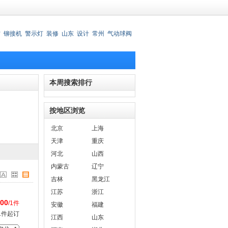
材
铆接机
警示灯
装修
山东
设计
常州
气动球阀
锈钢刀叉
本周搜索排行
按地区浏览
北京
上海
天津
重庆
河北
山西
内蒙古
辽宁
吉林
黑龙江
江苏
浙江
.00
/1件
安徽
福建
1件起订
江西
山东