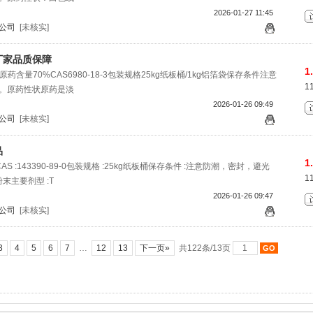
2026-01-27 11:45
公司
[未核实]
厂家品质保障
1
药含量70%CAS6980-18-3包装规格25kg纸板桶/1kg铝箔袋保存条件注意
1
。原药性状原药是淡
2026-01-26 09:49
公司
[未核实]
品
1
AS :143390-89-0包装规格 :25kg纸板桶保存条件 :注意防潮，密封，避光
1
末主要剂型 :T
2026-01-26 09:47
公司
[未核实]
3
4
5
6
7
…
12
13
下一页»
共122条/13页