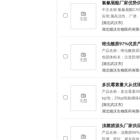
氯氰菊酯厂家优势
中文名称:氯氰菊酯CAS
应用:属高活性、广谱
[湖北武汉市]
湖北猫沃生物医药有限
唑虫酰胺97%优质
产品名称：唑虫酰胺原药含
色固体粉末；注意防潮
[湖北武汉市]
湖北猫沃生物医药有限
多抗霉素量大从优
产品名称：多抗霉素50%
kg/包；25kg/纸板
[湖北武汉市]
湖北猫沃生物医药有限
溴菌腈源头厂家供
产品名称：溴菌腈98%原
防潮，密封，避光存放