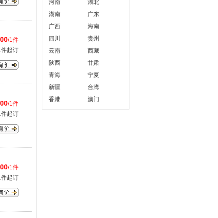
河南
湖北
湖南
广东
广西
海南
四川
贵州
.00
/1件
1件起订
云南
西藏
陕西
甘肃
青海
宁夏
新疆
台湾
香港
澳门
.00
/1件
1件起订
.00
/1件
1件起订