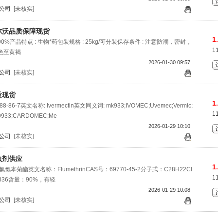
公司
[未核实]
尔沃品质保障现货
1
0%产品特点 : 生物*药包装规格 : 25kg/可分装保存条件 : 注意防潮，密封，
1
黄色至黄褐
2026-01-30 09:57
公司
[未核实]
质现货
1
86-7英文名称: Ivermectin英文同义词: mk933;IVOMEC;Uvemec;Vermic;
1
k-0933;CARDOMEC;Me
2026-01-29 10:10
公司
[未核实]
虫剂供应
1
菊酯英文名称：FlumethrinCAS号：69770-45-2分子式：C28H22Cl
1
3836含量：90%，有轻
2026-01-29 10:08
公司
[未核实]