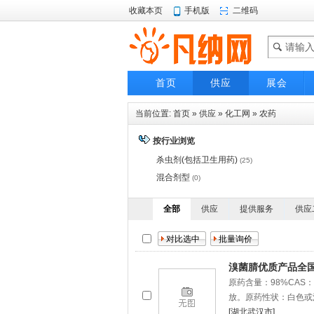
收藏本页
手机版
二维码
首页
供应
展会
当前位置:
首页
»
供应
»
化工网
»
农药
按行业浏览
杀虫剂(包括卫生用药)
(25)
混合剂型
(0)
全部
供应
提供服务
供应
溴菌腈优质产品全
原药含量：98%CAS：
放。原药性状：白色或
[湖北武汉市]