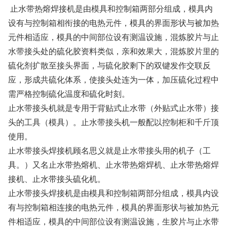
止水带热熔焊接机是由模具和控制箱两部分组成，模具内
设有与控制箱相衔接的电热元件，模具的界面形状与被加热
元件相适应，模具的中间部位设有测温设施，混炼胶片与止
水带接头处的硫化胶资料类似，亲和效果大，混炼胶片里的
硫化剂扩散至接头界面，与硫化胶剩下的双键发作交联反
应，形成共硫化体系，使接头处连为一体，加压硫化过程中
需严格控制硫化温度和硫化时刻。
止水带接头机就是专用于背贴式止水带（外贴式止水带）接
头的工具（模具）。止水带接头机一般配以控制柜和千斤顶
使用。
止水带接头焊接机顾名思义就是止水带接头用的机子（工
具。）又名止水带热熔机、止水带热熔焊机、止水带热熔焊
接机、止水带接头硫化机。
止水带接头焊接机是由模具和控制箱两部分组成，模具内设
有与控制箱相连接的电热元件，模具的界面形状与被加热元
件相适应，模具的中间部位设有测温设施，生胶片与止水带