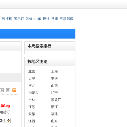
材
铆接机
警示灯
装修
山东
设计
常州
气动球阀
锈钢刀叉
本周搜索排行
按地区浏览
北京
上海
天津
重庆
河北
山西
内蒙古
辽宁
吉林
黑龙江
.00
/kg
江苏
浙江
kg起订
安徽
福建
江西
山东