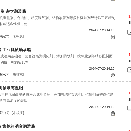
脂 密封润滑脂
1
0是由无机稠化剂、合成油、粘度调节剂、结构改善剂等多种添加剂经特殊工艺精制
1
材料适应性强，使
2024-07-20 14:10
限公司
[未核实]
 工业机械轴承脂
1
1以半合成油为基础油，复合锂皂为稠化剂，添加防锈剂、抗氧化剂等精心配制而
1
振动值，可满足长寿
2024-07-20 14:10
限公司
[未核实]
机轴承高温脂
1
是由复合皂稠化耐高温的特种合成润滑油，并加有结构改善剂、抗氧剂及特殊抗磨
1
含有高浓度的聚四
2024-07-20 14:10
限公司
[未核实]
 齿轮箱消音润滑脂