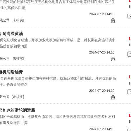
1
G-2是采用高性能的硅油和高纯度无机稠化剂并含有固体润滑剂等精制而成的高品质
1
佳的高低温性能,
2024-07-20 14:10
限公司
[未核实]
 耐高温黄油
1
由高温稠化剂稠化合成油，并添加多效添加剂精制而成，是一种长期在高温环境中
1
品质合成轴承润滑
2024-07-20 14:10
限公司
[未核实]
电机润滑油膏
1
1是由复合锂基稠化混合油并添加有特种抗磨、抗极压添加剂而制成。具有优良的高
1
性、长寿命等特点
2024-07-20 14:10
限公司
[未核实]
油 冰箱滑轮润滑脂
1
1是由特制的合成基础油、抗磨复合添加剂、结构改善剂及高纯度稠化剂等多种材料
1
有毒及刺激性、挥
2024-07-20 14:10