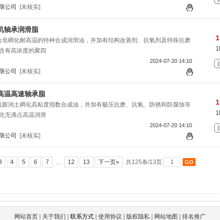
限公司
[未核实]
机轴承润滑脂
1
是由复合皂稠化耐高温的特种合成润滑油，并加有结构改善剂、抗氧剂及特殊抗磨
1
含有高浓度的聚四
2024-07-20 14:10
限公司
[未核实]
高温高速轴承脂
1
是由有机膨润土稠化高粘度指数合成油，并加有极压抗磨、抗氧、防锈和防腐蚀等
1
此无滴点高温润滑
2024-07-20 14:10
限公司
[未核实]
3
4
5
6
7
…
12
13
下一页»
共125条/13页
网站首页
|
关于我们
|
联系方式
|
使用协议
|
版权隐私
|
网站地图
|
排名推广