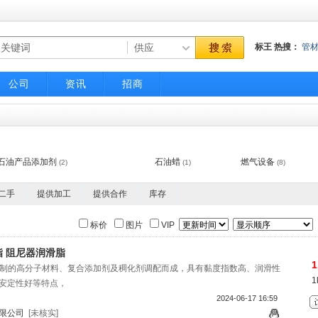
标王
热搜：
管
气动调节阀
不
公司
资讯
招商
石油产品添加剂
石油蜡
燃气设备
(2)
(1)
(8)
二手
提供加工
提供合作
库存
标价
图片
VIP
 阻尼器润滑脂
1
3是由特制的高分子材料、复合添加剂及稠化剂调配而成，具有黏度指数高、润滑性
1
安定性好等特点，
2024-06-17 16:59
限公司
[未核实]