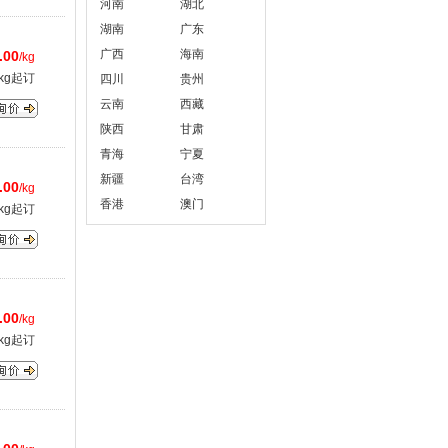
河南
湖北
湖南
广东
广西
海南
.00
/kg
kg起订
四川
贵州
云南
西藏
陕西
甘肃
青海
宁夏
新疆
台湾
.00
/kg
香港
澳门
kg起订
.00
/kg
kg起订