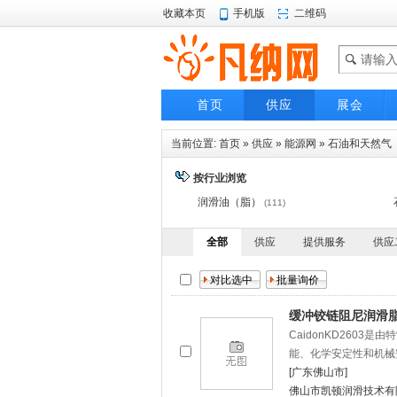
收藏本页
手机版
二维码
首页
供应
展会
当前位置:
首页
»
供应
»
能源网
»
石油和天然气
按行业浏览
润滑油（脂）
(111)
全部
供应
提供服务
供应
缓冲铰链阻尼润滑脂
CaidonKD260
能、化学安定性和机械
[广东佛山市]
佛山市凯顿润滑技术有