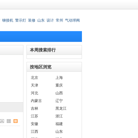
材
铆接机
警示灯
装修
山东
设计
常州
气动球阀
锈钢刀叉
本周搜索排行
按地区浏览
北京
上海
天津
重庆
河北
山西
内蒙古
辽宁
吉林
黑龙江
江苏
浙江
安徽
福建
江西
山东