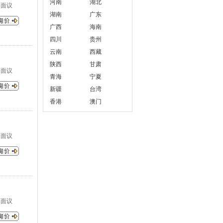
河南
湖北
面议
湖南
广东
广西
海南
四川
贵州
云南
西藏
陕西
甘肃
面议
青海
宁夏
新疆
台湾
香港
澳门
面议
面议