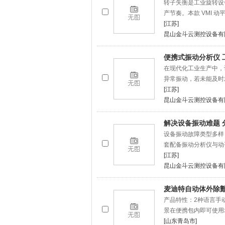
转子失衡是工业旋转设
产节奏。本款 VMI 
[江苏]
昆山金斗云测控设备有
便携式振动分析仪 
在现代化工业生产中，
异常振动，若未能及时
[江苏]
昆山金斗云测控设备有
解决设备振动难题 
设备振动故障类型多样
套配备振动分析仪与动
[江苏]
昆山金斗云测控设备有
麦迪特自动体外除颤仪
产品特性：2种语言手
景在便携包内即可使用
[山东青岛市]