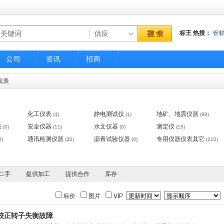
标王
热搜：
管
气动调节阀
不
公司
资讯
招商
仪表
化工仪表
静电测试仪
地矿、地震仪器
(4)
(1)
(99)
表
安全仪器
水文仪器
测定仪
(0)
(11)
(0)
(15)
通讯检测仪器
沥青试验仪器
专用仪器仪表其它
0)
(30)
(0)
(210)
二手
提供加工
提供合作
库存
标价
图片
VIP
校正转子失衡故障