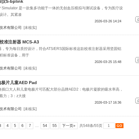
-bplink
NIBP Simulator 是一款集多功能于一体的无创血压模拟与测试设备，专为医疗设
设计。其紧凑
2026-03-26 14:24
技术有限公司
[未核实]
准注射器 MCS-A3
器，专为每日质控设计，符合ATS/ERS国际标准这款校准注射器采用坚固铝
积标准设备，用于
2026-03-25 15:48
技术有限公司
[未核实]
片儿童AED Pad
格插口大人和儿童电极片可匹配大部分品牌AED2：电极片凝胶的吸水率高，
着力；3：z大接
2026-03-17 16:36
技术有限公司
[未核实]
3
4
5
6
7
…
54
55
下一页»
共548条/55页