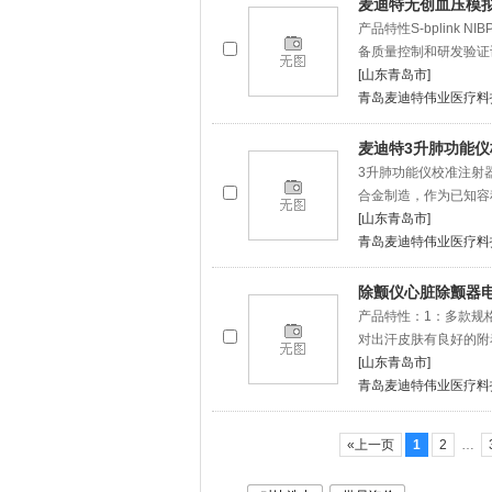
麦迪特无创血压模拟仪S
产品特性S-bplink 
备质量控制和研发验证
[山东青岛市]
青岛麦迪特伟业医疗料
麦迪特3升肺功能仪校
3升肺功能仪校准注射
合金制造，作为已知容
[山东青岛市]
青岛麦迪特伟业医疗料
除颤仪心脏除颤器电极
产品特性：1：多款规
对出汗皮肤有良好的附
[山东青岛市]
青岛麦迪特伟业医疗料
«上一页
1
2
…