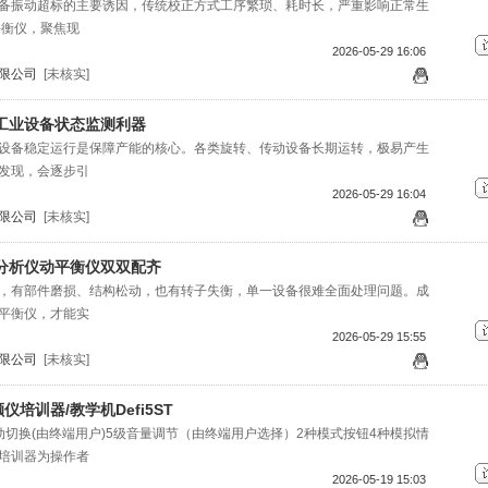
备振动超标的主要诱因，传统校正方式工序繁琐、耗时长，严重影响正常生
动平衡仪，聚焦现
2026-05-29 16:06
限公司
[未核实]
工业设备状态监测利器
设备稳定运行是保障产能的核心。各类旋转、传动设备长期运转，极易产生
发现，会逐步引
2026-05-29 16:04
限公司
[未核实]
分析仪动平衡仪双双配齐
，有部件磨损、结构松动，也有转子失衡，单一设备很难全面处理问题。成
平衡仪，才能实
2026-05-29 15:55
限公司
[未核实]
培训器/教学机Defi5ST
动切换(由终端用户)5级音量调节（由终端用户选择）2种模式按钮4种模拟情
培训器为操作者
2026-05-19 15:03