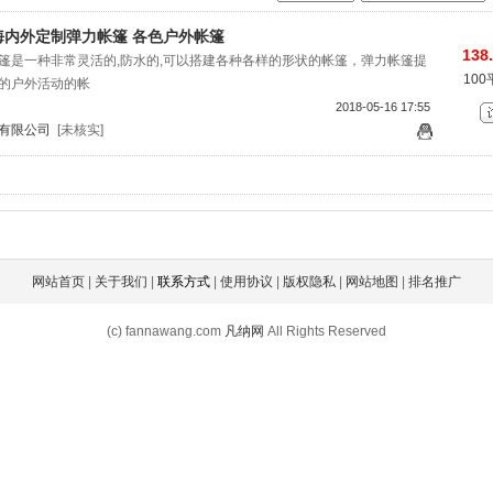
海内外定制弹力帐篷 各色户外帐篷
138
篷是一种非常灵活的,防水的,可以搭建各种各样的形状的帐篷，弹力帐篷提
10
的户外活动的帐
2018-05-16 17:55
有限公司
[未核实]
网站首页
|
关于我们
|
联系方式
|
使用协议
|
版权隐私
|
网站地图
|
排名推广
(c) fannawang.com
凡纳网
All Rights Reserved