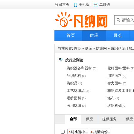
收藏本页
手机版
二维码
首页
供应
展会
当前位置:
首页
»
供应
»
纺织网
»
纺织品设计加
按行业浏览
纺织设备和器材
化纤面料/里料
(0)
(2
丝织面料
用途面料
(1)
(0)
纺织品
弹力面料
(1)
(0)
工艺纺织品
非织造及工业用
(3)
毛纺面料
坯布
(0)
(1)
医用纺织
纺织机械
(0)
(0)
全部
供应
提供服务
供应