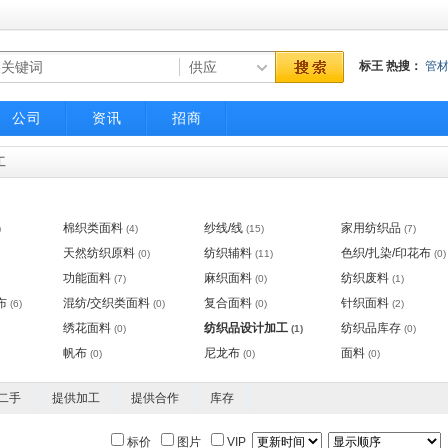
标王
热搜：
管
气动调节阀
不
公司
资讯
招商
工
棉织类面料
纱线/线
家用纺织品
)
(4)
(15)
(7)
天然纺织原料
纺织辅料
色织/扎染/印花布
(0)
(11)
(0)
功能面料
麻织面料
纺织废料
(7)
(0)
(1)
布
混纺/交织类面料
复合面料
针织面料
(6)
(0)
(0)
(2)
绣花面料
纺织品设计加工
纺织品库存
(0)
(1)
(0)
帆布
尼龙布
面料
(0)
(0)
(0)
二手
提供加工
提供合作
库存
标价
图片
VIP