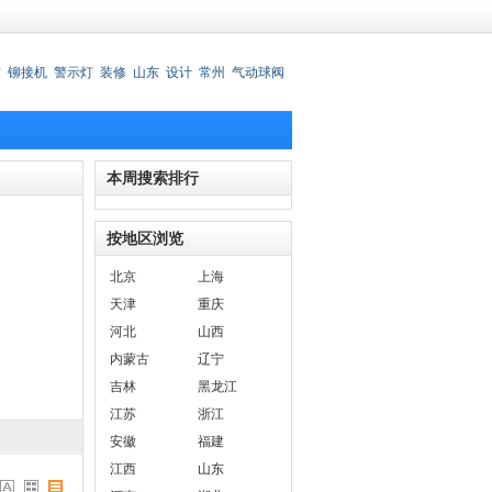
材
铆接机
警示灯
装修
山东
设计
常州
气动球阀
锈钢刀叉
本周搜索排行
按地区浏览
北京
上海
天津
重庆
河北
山西
内蒙古
辽宁
吉林
黑龙江
江苏
浙江
安徽
福建
江西
山东