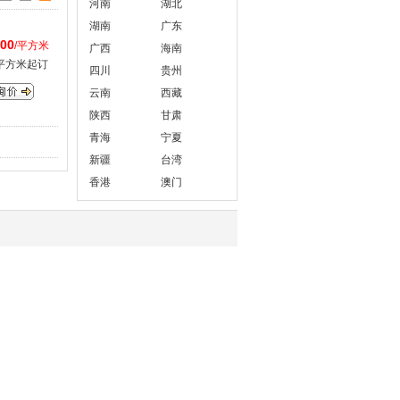
河南
湖北
湖南
广东
.00
/平方米
广西
海南
0平方米起订
四川
贵州
云南
西藏
陕西
甘肃
青海
宁夏
新疆
台湾
香港
澳门