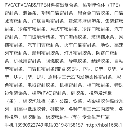
PVC/CPVC/ABS/TPE材料挤出复合条、热塑弹性体（TPE）
密封条、装饰条、塑钢门窗密封条、铝合金门窗胶条、门窗
减震密封条、门底自动密封条、建筑幕墙橡塑条、集装箱密
封条、冷藏车密封条、厢式车密封条、冷库门密封条、汽车
密封条、车门玻璃滑槽条、车门海绵胶条、玻璃挡水条、风
挡密封条、汽车门窗密封条、火车门窗密封条、地铁、高速
列车密封条、船用密封胶条、灯具密封胶条、防盗门密封
条、机械用密封条、阻燃胶条、导电胶条、绝缘胶条、自粘
型密封条、门窗框密封条(带被胶)E型、P型、D型、O型、V
型、U型、J型、L型、通用型三元乙丙发泡柔性密封条、彩
色密封条、电器密封胶条、机柜密封条、柜门密封条、特殊
边角装饰条、橡塑(PVC)密封条、硅胶条、橡塑发泡板
（条）、橡胶泡沫板（条）公路、铁路、桥梁橡胶伸缩缝系
列、耐高中低压胶管、硅胶管、各种车用三元乙丙胶管、各
种橡塑、橡胶制品、橡胶密封件（垫）专业生产厂家
手机 13930922749 电话0319-8158157 http://hbsl1688.1