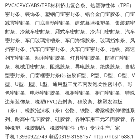
PVC/CPVC/ABS/TPE材料挤出复合条、热塑弹性体（TPE）
密封条、装饰条、塑钢门窗密封条、铝合金门窗胶条、门窗
减震密封条、门底自动密封条、建筑幕墙橡塑条、集装箱密
封条、冷藏车密封条、厢式车密封条、冷库门密封条、汽车
密封条、车门玻璃滑槽条、车门海绵胶条、玻璃挡水条、风
挡密封条、汽车门窗密封条、火车门窗密封条、地铁、高速
列车密封条、船用密封胶条、灯具密封胶条、防盗门密封
条、机械用密封条、阻燃胶条、导电胶条、绝缘胶条、自粘
型密封条、门窗框密封条(带被胶)E型、P型、D型、O型、V
型、U型、J型、L型、通用型三元乙丙发泡柔性密封条、彩
色密封条、电器密封胶条、机柜密封条、柜门密封条、特殊
边角装饰条、橡塑(PVC)密封条、硅胶条、橡塑发泡板
（条）、橡胶泡沫板（条）公路、铁路、桥梁橡胶伸缩缝系
列、耐高中低压胶管、硅胶管、各种车用三元乙丙胶管、各
种橡塑、橡胶制品、橡胶密封件（垫）专业生产厂家
手机 13930922749 电话0319-8158157 http://hbsl1688.1