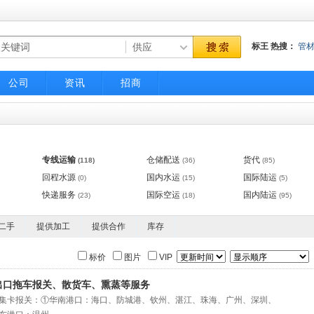
标王
热搜：
管
气动调节阀
不
公司
资讯
招商
专线运输
仓储配送
货代
(118)
(36)
(85)
回程水源
国内水运
国际陆运
(0)
(15)
(5)
快递服务
国际空运
国内陆运
(23)
(18)
(95)
二手
提供加工
提供合作
库存
标价
图片
VIP
出口拖车报关、散货车、熏蒸等服务
集卡报关：①华南港口：海口、防城港、钦州、湛江、珠海、广州、深圳、