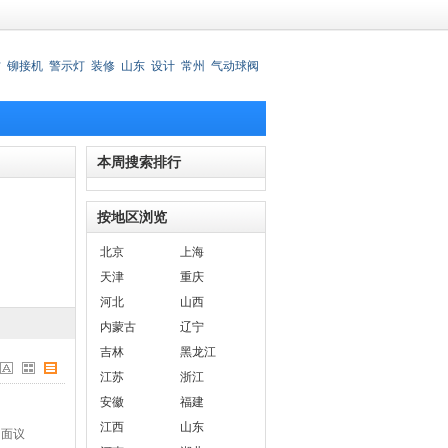
材
铆接机
警示灯
装修
山东
设计
常州
气动球阀
锈钢刀叉
本周搜索排行
按地区浏览
北京
上海
天津
重庆
河北
山西
内蒙古
辽宁
吉林
黑龙江
江苏
浙江
安徽
福建
江西
山东
面议