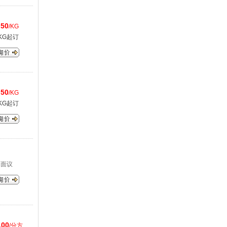
.50
/KG
KG起订
.50
/KG
KG起订
面议
.00
/分方