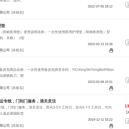
东港口：温州、
2022-07-05 18:12
限公司
[未核实]
理垫
（简称医用垫）使用说明名称：一次性使用医用护理垫（简称医用垫）型
制、木棉）（I型
2023-03-13 15:26
限公司
[未核实]
包商品名称：一次性使用备皮包拼音全码：YiCiXingShiYongBeiPiBao
由塑柄剃刀、塑
2023-03-08 15:51
限公司
[未核实]
空运专线，门到门服务，清关灵活
13
专线，门到门服务，清关灵活，西马3-5个工作日，东马5-7个工作日，可代
1
人递必易国际货
2019-12-11 15:22
限公司
[未核实]