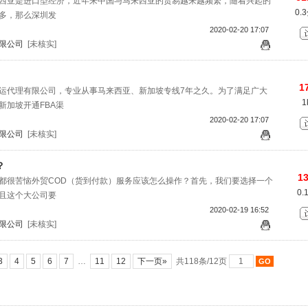
西亚是进口型经济，近年来中国与马来西亚的贸易越来越频繁，随着兴起的
0.
多，那么深圳发
2020-02-20 17:07
限公司
[未核实]
1
运代理有限公司，专业从事马来西亚、新加坡专线7年之久。为了满足广大
1
新加坡开通FBA渠
2020-02-20 17:07
限公司
[未核实]
？
13
都很苦恼外贸COD（货到付款）服务应该怎么操作？首先，我们要选择一个
0
且这个大公司要
2020-02-19 16:52
限公司
[未核实]
3
4
5
6
7
…
11
12
下一页»
共118条/12页