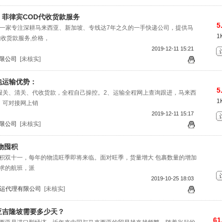
菲律宾COD代收货款服务
5
是一家专注深耕马来西亚、新加坡、专线达7年之久的一手快递公司，提供马
1
代收货款服务,价格，
2019-12-11 15:21
限公司
[未核实]
包运输优势：
5
报关、清关、代收货款，全程自己操控。2、运输全程网上查询跟进，马来西
1
、可对接网上销
2019-12-11 15:17
限公司
[未核实]
物囤积
积双十一，每年的物流旺季即将来临。面对旺季，货量增大 包裹数量的增加
求的航班，派
2019-10-25 18:03
货运代理有限公司
[未核实]
亚吉隆坡需要多少天？
61