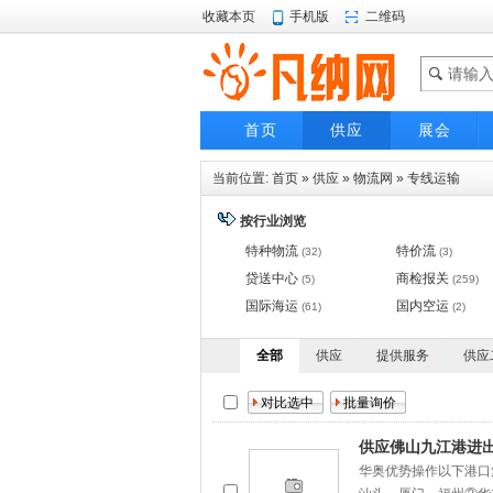
收藏本页
手机版
二维码
首页
供应
展会
当前位置:
首页
»
供应
»
物流网
»
专线运输
按行业浏览
特种物流
特价流
(32)
(3)
贷送中心
商检报关
(5)
(259)
国际海运
国内空运
(61)
(2)
全部
供应
提供服务
供应
供应佛山九江港进
华奥优势操作以下港口