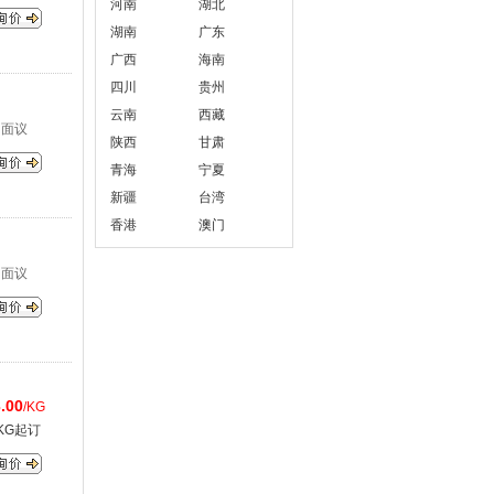
河南
湖北
湖南
广东
广西
海南
四川
贵州
云南
西藏
面议
陕西
甘肃
青海
宁夏
新疆
台湾
香港
澳门
面议
.00
/KG
KG起订