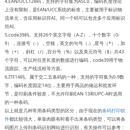
4.EAN/UCC128码，支持的字符集为ASCII，编码长度理论
上没有限制，是EAN/UCC系统的标准，主要被用于标识物
流单元，含应用标识符AI。同一个码可以包含多个应用标识
符AI。
5.code39码。支持26个英文字母（A-Z），十个数字（0-
9），连接号（-），空格，英文的句号（.）,星号（*），加
号（+），斜杠（/）,百分号（%）以及美元符号（$）共43
个字符，可以对任意长度的数据进行编码，code39用于物
流跟踪、生产线流程等方面。
6.ITF14码。属于交二五条码的一种，支持的字符集为0-9数
字，编码长度固定14位，主要用于商品的储运和批发环
节，是印刷条件较差，不允许印刷EAN-13和UPC-A时选用
的一种条码。
以上就是几种常用条码类型的区分，由于现在的
条码打印软
件
都比较强大，单靠肉眼有时看不出来条码类型，可以将条
码图片上传到条码识别网站进行识别，有关操作可以参考：