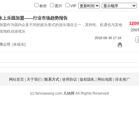
标价
图片
VIP
温水上乐园加盟——行业市场趋势报告
1200
加盟作为国内众多不同的娱乐形式的游乐项目之一，其特性、机遇也与其他
20
陆地机动游戏乐
2018-06-30 17:16
限公司
[未核实]
网站首页
|
关于我们
|
联系方式
|
使用协议
|
版权隐私
|
网站地图
|
排名推广
(c) fannawang.com
凡纳网
All Rights Reserved