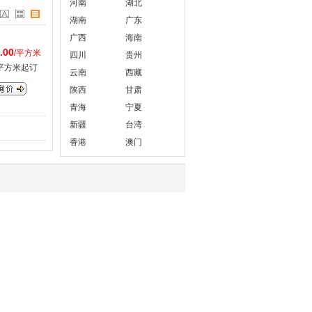
河南
湖北
湖南
广东
广西
海南
.00
/平方米
四川
贵州
0平方米起订
云南
西藏
陕西
甘肃
青海
宁夏
新疆
台湾
香港
澳门