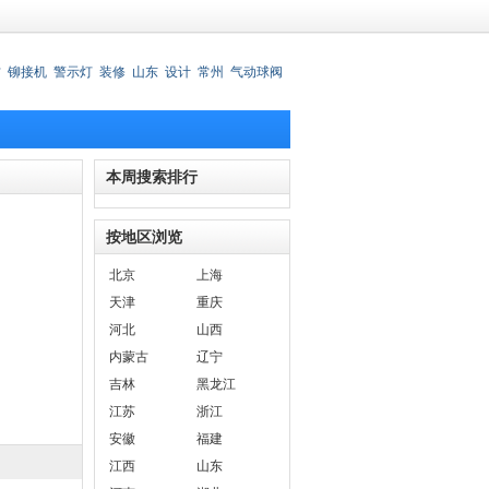
材
铆接机
警示灯
装修
山东
设计
常州
气动球阀
锈钢刀叉
本周搜索排行
按地区浏览
北京
上海
天津
重庆
河北
山西
内蒙古
辽宁
吉林
黑龙江
江苏
浙江
安徽
福建
江西
山东