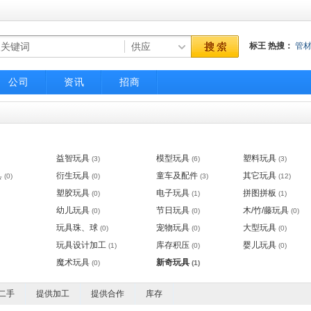
标王
热搜：
管
气动调节阀
不
公司
资讯
招商
益智玩具
模型玩具
塑料玩具
(3)
(6)
(3)
具
衍生玩具
童车及配件
其它玩具
(0)
(0)
(3)
(12)
塑胶玩具
电子玩具
拼图拼板
(0)
(1)
(1)
幼儿玩具
节日玩具
木/竹/藤玩具
(0)
(0)
(0)
玩具珠、球
宠物玩具
大型玩具
(0)
(0)
(0)
玩具设计加工
库存积压
婴儿玩具
(1)
(0)
(0)
魔术玩具
新奇玩具
(0)
(1)
二手
提供加工
提供合作
库存